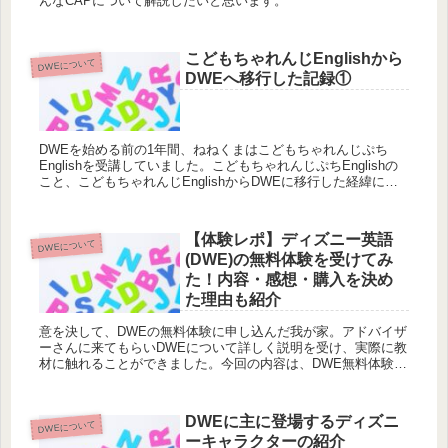
んなCAPについて解説したいと思います。
こどもちゃれんじEnglishから
DWEについて
DWEへ移行した記録①
DWEを始める前の1年間、ねねくまはこどもちゃれんじぷち
Englishを受講していました。こどもちゃれんじぷちEnglishの
こと、こどもちゃれんじEnglishからDWEに移行した経緯につ
いての記事です。
【体験レポ】ディズニー英語
DWEについて
(DWE)の無料体験を受けてみ
た！内容・感想・購入を決め
た理由も紹介
意を決して、DWEの無料体験に申し込んだ我が家。アドバイザ
ーさんに来てもらいDWEについて詳しく説明を受け、実際に教
材に触れることができました。今回の内容は、DWE無料体験の
様子や購入にむけて考えたことなどをお伝えします。
DWEに主に登場するディズニ
DWEについて
ーキャラクターの紹介