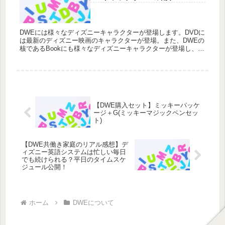
DWEには様々なディズニーキャラクターが登場します。DVDに
は最新のディズニー映画のキャラクターが登場。また、DWEの
核であるBookにも様々なディズニーキャラクターが登場し、長
いお付き合いとなります。もともとディズニーキャラクターに
は疎かった私ですが、DWEを通してマニアック(?)なキャラクタ
ーたちと出会い日々楽しませてもらっています！それぞれのプ
ロフィールまとめてみました。
【DWE購入セット】ミッキーパッケ
ージ＋G(ミッキーマジックペンセッ
ト)
【DWE共働き家庭のリアル感想】デ
ィズニー英語システムは忙しい毎日
でも続けられる？平日のタイムスケ
ジュール公開！
ホーム
DWEについて