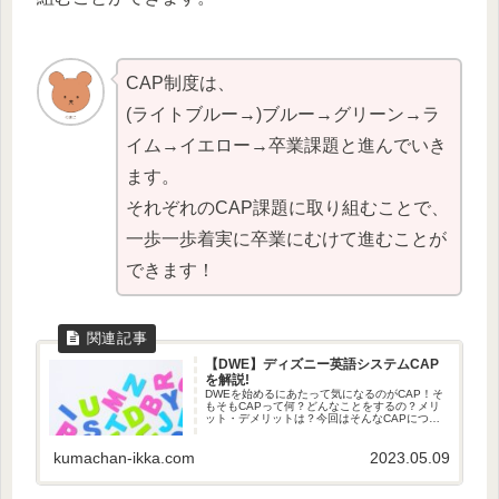
CAP制度は、
(ライトブルー→)ブルー→グリーン→ラ
イム→イエロー→卒業課題と進んでいき
ます。
それぞれのCAP課題に取り組むことで、
一歩一歩着実に卒業にむけて進むことが
できます！
【DWE】ディズニー英語システムCAP
を解説!
DWEを始めるにあたって気になるのがCAP！そ
もそもCAPって何？どんなことをするの？メリ
ット・デメリットは？今回はそんなCAPについ
て解説したいと思います。
kumachan-ikka.com
2023.05.09