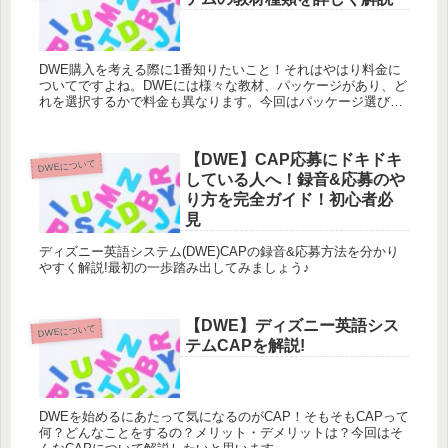
DWE購入を考える際に1番知りたいこと！それはやはり料金に
ついてですよね。DWEには様々な教材、パッケージがあり、ど
れを選択するかで料金も異なります。今回はパッケージ選びの
参考に、まずDWEの教材の内容を紹介したいと思います。
【DWE】CAP応募にドキドキ
DWEについて
している人へ！録音&応募のや
り方を完全ガイド！初心者必
見
ディズニー英語システム(DWE)CAPの録音&応募方法を分かり
やすく解説!最初の一歩踏み出してみましょう♪
【DWE】ディズニー英語シス
DWEについて
テムCAPを解説!
DWEを始めるにあたって気になるのがCAP！そもそもCAPって
何？どんなことをするの？メリット・デメリットは？今回はそ