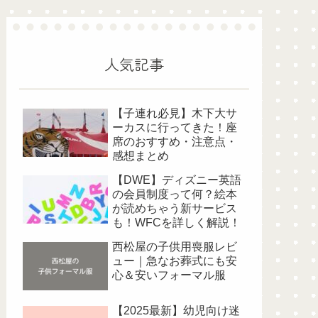
人気記事
【子連れ必見】木下大サ
ーカスに行ってきた！座
席のおすすめ・注意点・
感想まとめ
【DWE】ディズニー英語
の会員制度って何？絵本
が読めちゃう新サービス
も！WFCを詳しく解説！
西松屋の子供用喪服レビ
ュー｜急なお葬式にも安
心＆安いフォーマル服
【2025最新】幼児向け迷