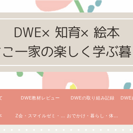
て
DWE教材レビュー
DWEの取り組み記録
DW
本
Z会・スマイルゼミ・七
おでかけ・暮らし・体験