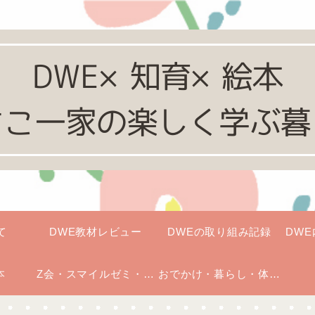
て
DWE教材レビュー
DWEの取り組み記録
DW
本
Z会・スマイルゼミ・七
おでかけ・暮らし・体験