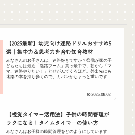
田式体験記
記
【2025最新】幼児向け迷路ドリルおすすめ5
選｜集中力＆思考力を育む知育教材
みなさんのお子さんは、迷路好きですか？😊我が家の子
どもたちは最近「迷路ブーム」真っ最中で、朝から「マ
マ、迷路やりたい！」とせがんでくるほど。外出先にも
迷路の本を持ち歩くので、カバンがちょっと重いです
（笑）。 でも実は、迷路ってただの...
2025.09.02
【視覚タイマー活用法】子供の時間管理が
ラクになる！タイムタイマーの使い方
みなさんはお子様の時間管理をどのようにしています