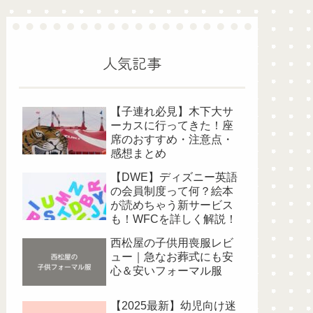
人気記事
【子連れ必見】木下大サ
ーカスに行ってきた！座
席のおすすめ・注意点・
感想まとめ
【DWE】ディズニー英語
の会員制度って何？絵本
が読めちゃう新サービス
も！WFCを詳しく解説！
西松屋の子供用喪服レビ
ュー｜急なお葬式にも安
心＆安いフォーマル服
【2025最新】幼児向け迷