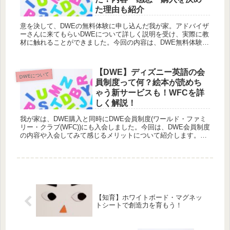
た理由も紹介
意を決して、DWEの無料体験に申し込んだ我が家。アドバイザ
ーさんに来てもらいDWEについて詳しく説明を受け、実際に教
材に触れることができました。今回の内容は、DWE無料体験の
様子や購入にむけて考えたことなどをお伝えします。
【DWE】ディズニー英語の会
DWEについて
員制度って何？絵本が読めち
ゃう新サービスも！WFCを詳
しく解説！
我が家は、DWE購入と同時にDWE会員制度(ワールド・ファミ
リー・クラブ(WFC))にも入会しました。今回は、DWE会員制度
の内容や入会してみて感じるメリットについて紹介します。
2023年6月1日から始まったディズニー絵本が読めるおすすめサ
ービスも紹介します！
【知育】ホワイトボード・マグネッ
トシートで創造力を育もう！