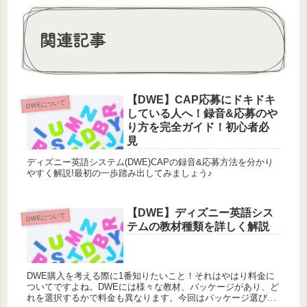
関連記事
【DWE】CAP応募にドキドキ
DWEについて
している人へ！録音&応募のや
り方を完全ガイド！初心者必
見
ディズニー英語システム(DWE)CAPの録音&応募方法を分かり
やすく解説!最初の一歩踏み出してみましょう♪
【DWE】ディズニー英語シス
DWEについて
テムの教材種類を詳しく解説
DWE購入を考える際に1番知りたいこと！それはやはり料金に
ついてですよね。DWEには様々な教材、パッケージがあり、ど
れを選択するかで料金も異なります。今回はパッケージ選びの