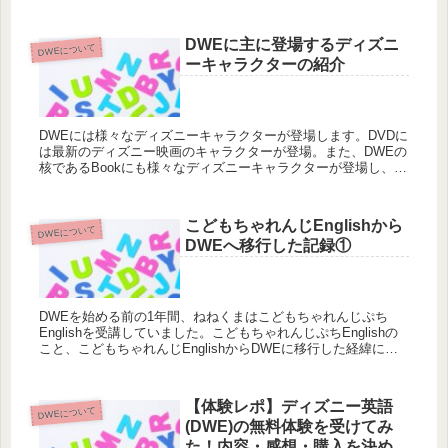
参考に、まずDWEの教材の内容を紹介したいと思います。
DWEに主に登場するディズニ
DWEについて
ーキャラクターの紹介
DWEには様々なディズニーキャラクターが登場します。DVDに
は最新のディズニー映画のキャラクターが登場。また、DWEの
核であるBookにも様々なディズニーキャラクターが登場し、長
いお付き合いとなります。もともとディズニーキャラクターに
は疎かった私ですが、DWEを通してマニアック(?)なキャラクタ
ーたちと出会い日々楽しませてもらっています！それぞれのプ
こどもちゃれんじEnglishから
DWEについて
ロフィールまとめてみました。
DWEへ移行した記録①
DWEを始める前の1年間、ねねくまはこどもちゃれんじぷち
Englishを受講していました。こどもちゃれんじぷちEnglishの
こと、こどもちゃれんじEnglishからDWEに移行した経緯につ
いての記事です。
【体験レポ】ディズニー英語
DWEについて
(DWE)の無料体験を受けてみ
た！内容・感想・購入を決め